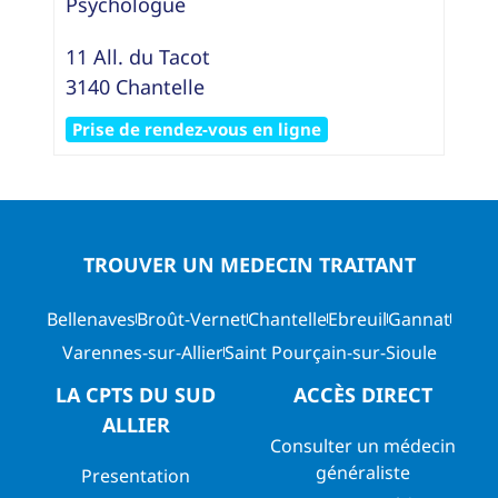
Psychologue
11 All. du Tacot
3140
Chantelle
Prise de rendez-vous en ligne
TROUVER UN MEDECIN TRAITANT
Bellenaves
Broût-Vernet
Chantelle
Ebreuil
Gannat
Varennes-sur-Allier
Saint Pourçain-sur-Sioule
LA CPTS DU SUD
ACCÈS DIRECT
ALLIER
Consulter un médecin
généraliste
Presentation