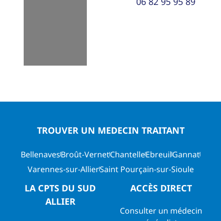
06 82 95 95 89
TROUVER UN MEDECIN TRAITANT
Bellenaves
Broût-Vernet
Chantelle
Ebreuil
Gannat
Varennes-sur-Allier
Saint Pourçain-sur-Sioule
LA CPTS DU SUD
ACCÈS DIRECT
ALLIER
Consulter un médecin