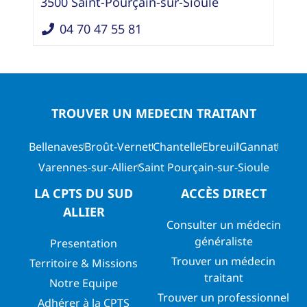
3500
Saint-Pourçain-sur-Sioule
04 70 47 55 81
TROUVER UN MEDECIN TRAITANT
Bellenaves
Broût-Vernet
Chantelle
Ebreuil
Gannat
Varennes-sur-Allier
Saint Pourçain-sur-Sioule
LA CPTS DU SUD
ACCÈS DIRECT
ALLIER
Consulter un médecin
généraliste
Presentation
Trouver un médecin
Territoire & Missions
traitant
Notre Equipe
Trouver un professionnel
Adhérer à la CPTS