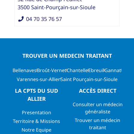
3500
Saint-Pourçain-sur-Sioule
04 70 35 76 57
TROUVER UN MEDECIN TRAITANT
Bellenaves
Broût-Vernet
Chantelle
Ebreuil
Gannat
Varennes-sur-Allier
Saint Pourçain-sur-Sioule
LA CPTS DU SUD
ACCÈS DIRECT
ALLIER
Consulter un médecin
généraliste
Presentation
Trouver un médecin
Territoire & Missions
traitant
Notre Equipe