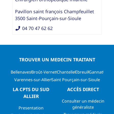
Pavillon saint françois Champfeuillet
3500
Saint-Pourçain-sur-Sioule
04 70 47 62 62
TROUVER UN MEDECIN TRAITANT
Bellenaves
Broût-Vernet
Chantelle
Ebreuil
Gannat
Varennes-sur-Allier
Saint Pourçain-sur-Sioule
LA CPTS DU SUD
ACCÈS DIRECT
ALLIER
Consulter un médecin
généraliste
Presentation