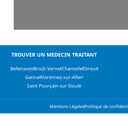
TROUVER UN MEDECIN TRAITANT
Bellenaves
Broût-Vernet
Chantelle
Ebreuil
Gannat
Varennes-sur-Allier
Saint Pourçain-sur-Sioule
Mentions Légales
Politique de confidenti