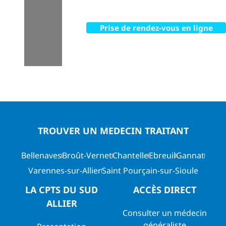
Prise de rendez-vous en ligne
TROUVER UN MEDECIN TRAITANT
Bellenaves
Broût-Vernet
Chantelle
Ebreuil
Gannat
Varennes-sur-Allier
Saint Pourçain-sur-Sioule
LA CPTS DU SUD
ACCÈS DIRECT
ALLIER
Consulter un médecin
généraliste