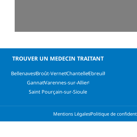
TROUVER UN MEDECIN TRAITANT
Bellenaves
Broût-Vernet
Chantelle
Ebreuil
Gannat
Varennes-sur-Allier
Saint Pourçain-sur-Sioule
Mentions Légales
Politique de confidenti