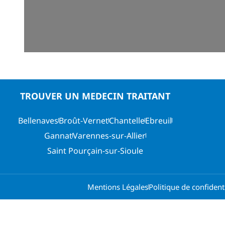
TROUVER UN MEDECIN TRAITANT
Bellenaves
Broût-Vernet
Chantelle
Ebreuil
Gannat
Varennes-sur-Allier
Saint Pourçain-sur-Sioule
Mentions Légales
Politique de confidenti