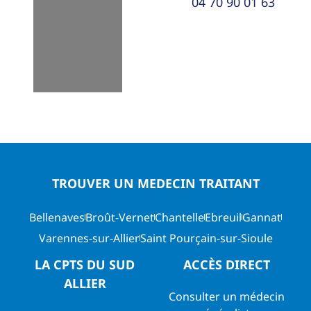
04 70 90 01 63
TROUVER UN MEDECIN TRAITANT
Bellenaves
Broût-Vernet
Chantelle
Ebreuil
Gannat
Varennes-sur-Allier
Saint Pourçain-sur-Sioule
LA CPTS DU SUD
ACCÈS DIRECT
ALLIER
Consulter un médecin