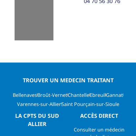
04 70 56 30 76
TROUVER UN MEDECIN TRAITANT
Bellenaves
Broût-Vernet
Chantelle
Ebreuil
Gannat
Varennes-sur-Allier
Saint Pourçain-sur-Sioule
LA CPTS DU SUD
ACCÈS DIRECT
ALLIER
Consulter un médecin