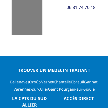
Loading...
06 81 74 70 18
TROUVER UN MEDECIN TRAITANT
Bellenaves
Broût-Vernet
Chantelle
Ebreuil
Gannat
Varennes-sur-Allier
Saint Pourçain-sur-Sioule
LA CPTS DU SUD
ACCÈS DIRECT
ALLIER