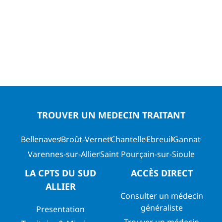
TROUVER UN MEDECIN TRAITANT
Bellenaves
Broût-Vernet
Chantelle
Ebreuil
Gannat
Varennes-sur-Allier
Saint Pourçain-sur-Sioule
LA CPTS DU SUD
ACCÈS DIRECT
ALLIER
Consulter un médecin
généraliste
Presentation
Trouver un médecin