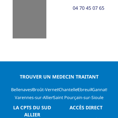
04 70 45 07 65
TROUVER UN MEDECIN TRAITANT
Bellenaves
Broût-Vernet
Chantelle
Ebreuil
Gannat
Varennes-sur-Allier
Saint Pourçain-sur-Sioule
LA CPTS DU SUD
ACCÈS DIRECT
ALLIER