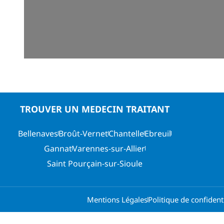
TROUVER UN MEDECIN TRAITANT
Bellenaves
Broût-Vernet
Chantelle
Ebreuil
Gannat
Varennes-sur-Allier
Saint Pourçain-sur-Sioule
Mentions Légales
Politique de confidenti