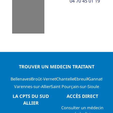
04 70 45 01 19
TROUVER UN MEDECIN TRAITANT
Bellenaves
Broût-Vernet
Chantelle
Ebreuil
Gannat
Varennes-sur-Allier
Saint Pourçain-sur-Sioule
LA CPTS DU SUD
ACCÈS DIRECT
ALLIER
Consulter un médecin