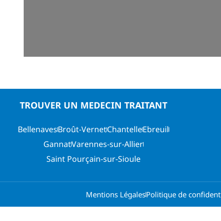
TROUVER UN MEDECIN TRAITANT
Bellenaves
Broût-Vernet
Chantelle
Ebreuil
Gannat
Varennes-sur-Allier
Saint Pourçain-sur-Sioule
Mentions Légales
Politique de confidenti