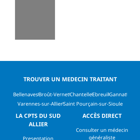
TROUVER UN MEDECIN TRAITANT
Bellenaves
Broût-Vernet
Chantelle
Ebreuil
Gannat
Varennes-sur-Allier
Saint Pourçain-sur-Sioule
LA CPTS DU SUD
ACCÈS DIRECT
ALLIER
Consulter un médecin
généraliste
Presentation