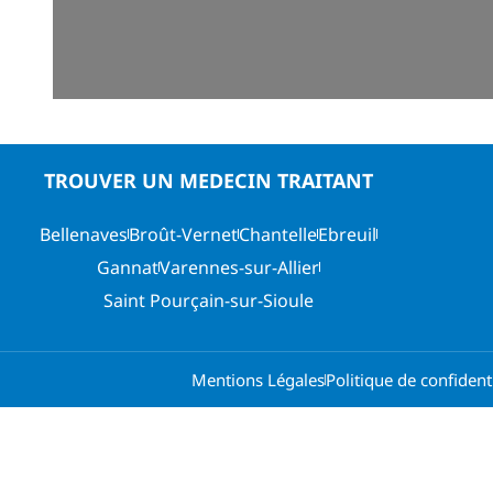
TROUVER UN MEDECIN TRAITANT
Bellenaves
Broût-Vernet
Chantelle
Ebreuil
Gannat
Varennes-sur-Allier
Saint Pourçain-sur-Sioule
Mentions Légales
Politique de confidenti