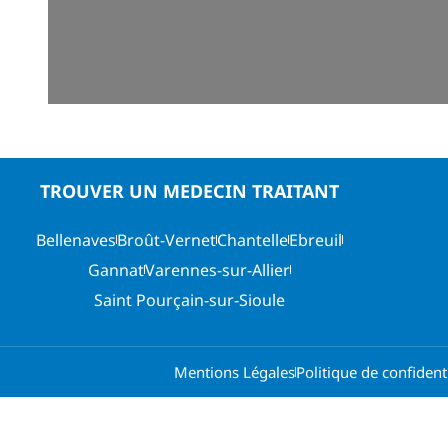
TROUVER UN MEDECIN TRAITANT
Bellenaves
Broût-Vernet
Chantelle
Ebreuil
Gannat
Varennes-sur-Allier
Saint Pourçain-sur-Sioule
Mentions Légales
Politique de confidenti