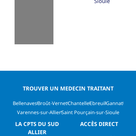
Loading...
Sioule
TROUVER UN MEDECIN TRAITANT
Bellenaves
Broût-Vernet
Chantelle
Ebreuil
Gannat
Varennes-sur-Allier
Saint Pourçain-sur-Sioule
LA CPTS DU SUD
ACCÈS DIRECT
ALLIER