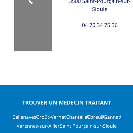
Loading...
3500
Saint-Pourçain-sur-
Sioule
04 70 34 75 36
TROUVER UN MEDECIN TRAITANT
Bellenaves
Broût-Vernet
Chantelle
Ebreuil
Gannat
Varennes-sur-Allier
Saint Pourçain-sur-Sioule