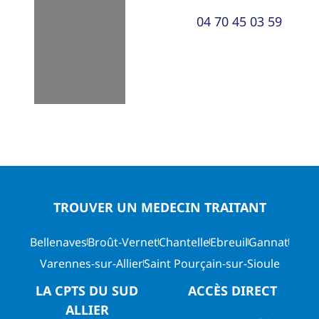
04 70 45 03 59
TROUVER UN MEDECIN TRAITANT
Bellenaves
Broût-Vernet
Chantelle
Ebreuil
Gannat
Varennes-sur-Allier
Saint Pourçain-sur-Sioule
LA CPTS DU SUD
ACCÈS DIRECT
ALLIER