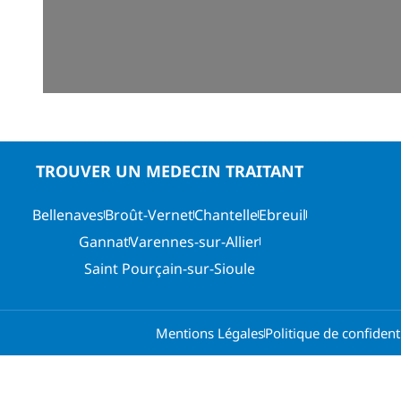
TROUVER UN MEDECIN TRAITANT
Bellenaves
Broût-Vernet
Chantelle
Ebreuil
Gannat
Varennes-sur-Allier
Saint Pourçain-sur-Sioule
Mentions Légales
Politique de confidenti