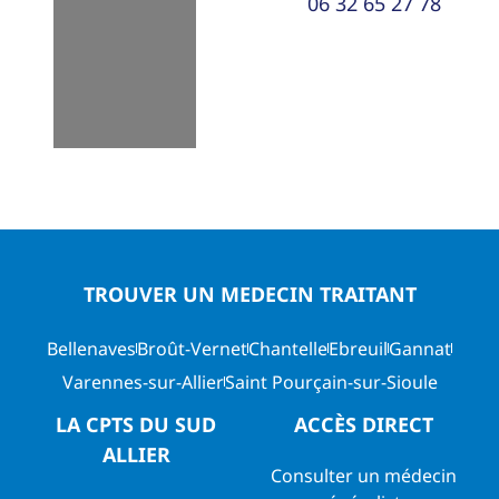
06 32 65 27 78
TROUVER UN MEDECIN TRAITANT
Bellenaves
Broût-Vernet
Chantelle
Ebreuil
Gannat
Varennes-sur-Allier
Saint Pourçain-sur-Sioule
LA CPTS DU SUD
ACCÈS DIRECT
ALLIER
Consulter un médecin