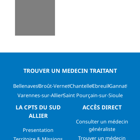
TROUVER UN MEDECIN TRAITANT
Bellenaves
Broût-Vernet
Chantelle
Ebreuil
Gannat
Varennes-sur-Allier
Saint Pourçain-sur-Sioule
LA CPTS DU SUD
ACCÈS DIRECT
ALLIER
Consulter un médecin
généraliste
Presentation
Trouver un médecin
Territoire & Missions