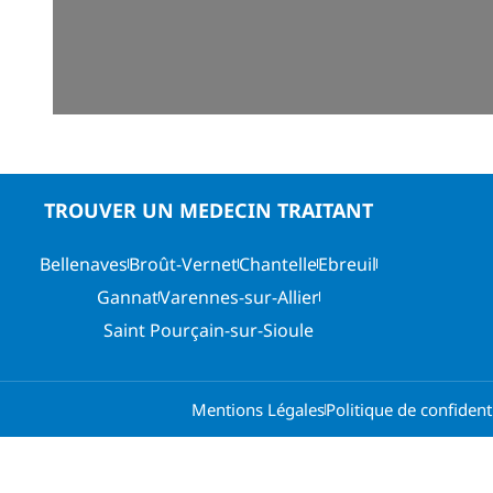
TROUVER UN MEDECIN TRAITANT
Bellenaves
Broût-Vernet
Chantelle
Ebreuil
Gannat
Varennes-sur-Allier
Saint Pourçain-sur-Sioule
Mentions Légales
Politique de confidenti