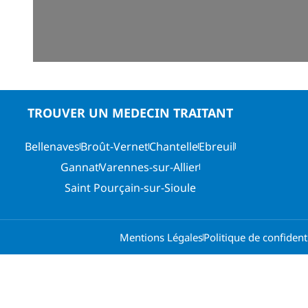
TROUVER UN MEDECIN TRAITANT
Bellenaves
Broût-Vernet
Chantelle
Ebreuil
Gannat
Varennes-sur-Allier
Saint Pourçain-sur-Sioule
Mentions Légales
Politique de confidenti