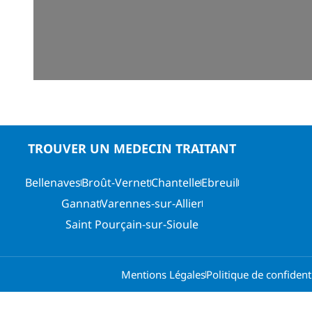
TROUVER UN MEDECIN TRAITANT
Bellenaves
Broût-Vernet
Chantelle
Ebreuil
Gannat
Varennes-sur-Allier
Saint Pourçain-sur-Sioule
Mentions Légales
Politique de confidenti