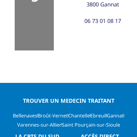
3800
Gannat
06 73 01 08 17
TROUVER UN MEDECIN TRAITANT
Bellenaves
Broût-Vernet
Chantelle
Ebreuil
Gannat
Varennes-sur-Allier
Saint Pourçain-sur-Sioule
LA CPTS DU SUD
ACCÈS DIRECT