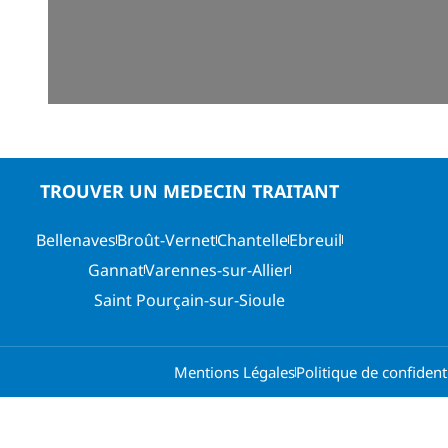
TROUVER UN MEDECIN TRAITANT
Bellenaves
Broût-Vernet
Chantelle
Ebreuil
Gannat
Varennes-sur-Allier
Saint Pourçain-sur-Sioule
Mentions Légales
Politique de confidenti