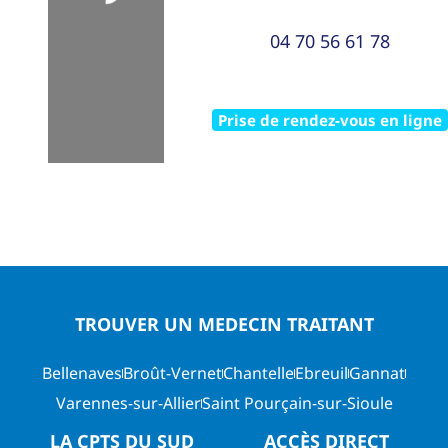
04 70 56 61 78
Prise de rendez-vous en ligne
TROUVER UN MEDECIN TRAITANT
Bellenaves
Broût-Vernet
Chantelle
Ebreuil
Gannat
Varennes-sur-Allier
Saint Pourçain-sur-Sioule
LA CPTS DU SUD
ACCÈS DIRECT