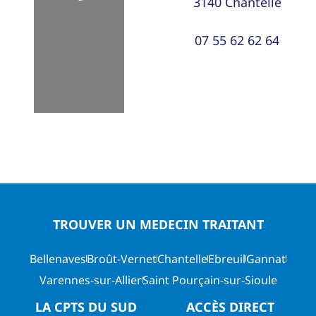
3140
Chantelle
07 55 62 62 64
TROUVER UN MEDECIN TRAITANT
Bellenaves
Broût-Vernet
Chantelle
Ebreuil
Gannat
Varennes-sur-Allier
Saint Pourçain-sur-Sioule
LA CPTS DU SUD
ACCÈS DIRECT