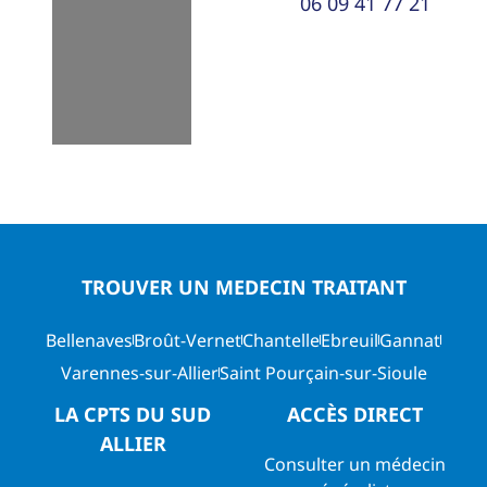
06 09 41 77 21
TROUVER UN MEDECIN TRAITANT
Bellenaves
Broût-Vernet
Chantelle
Ebreuil
Gannat
Varennes-sur-Allier
Saint Pourçain-sur-Sioule
LA CPTS DU SUD
ACCÈS DIRECT
ALLIER
Consulter un médecin