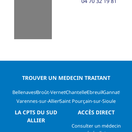
04 70 32 19 81
TROUVER UN MEDECIN TRAITANT
Bellenaves
Broût-Vernet
Chantelle
Ebreuil
Gannat
Varennes-sur-Allier
Saint Pourçain-sur-Sioule
LA CPTS DU SUD
ACCÈS DIRECT
ALLIER
Consulter un médecin