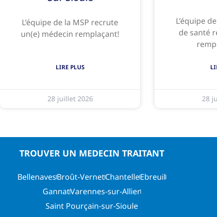
L’équipe d
L’équipe de la MSP recrute
de santé r
un(e) médecin remplaçant!
remp
LIRE PLUS
LI
28 juillet 2026
28 ju
TROUVER UN MEDECIN TRAITANT
Bellenaves
Broût-Vernet
Chantelle
Ebreuil
Gannat
Varennes-sur-Allier
Saint Pourçain-sur-Sioule