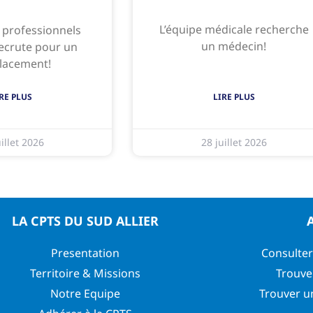
L’équipe médicale recherche
e professionnels
un médecin!
ecrute pour un
lacement!
RE PLUS
LIRE PLUS
illet 2026
28 juillet 2026
LA CPTS DU SUD ALLIER
Presentation
Consulter
Territoire & Missions
Trouve
Notre Equipe
Trouver u