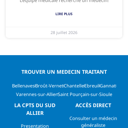
L’équipe médicale recherche un médecin!
LIRE PLUS
28 juillet 2026
TROUVER UN MEDECIN TRAITANT
Bellenaves
Broût-Vernet
Chantelle
Ebreuil
Gannat
Varennes-sur-Allier
Saint Pourçain-sur-Sioule
LA CPTS DU SUD
ACCÈS DIRECT
ALLIER
Consulter un médecin
généraliste
Presentation